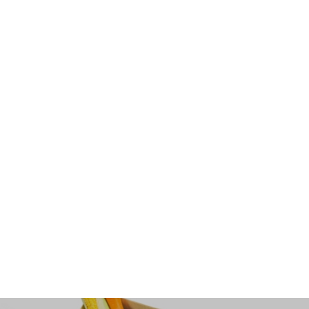
Vol.1４ 超簡単！ 鶏もも肉のさっぱりステ
ーキ！
レシピ一覧に戻る