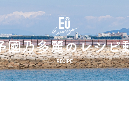
予國乃多麗の
レシピ
RECIPE