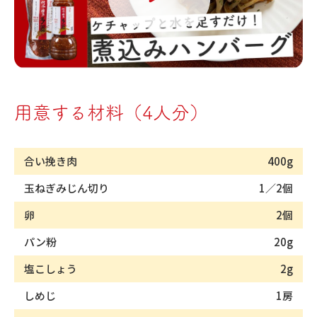
用意する材料（4人分）
合い挽き肉
400g
玉ねぎみじん切り
1／2個
卵
2個
パン粉
20g
塩こしょう
2g
しめじ
1房