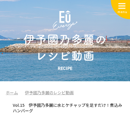
menu
伊予國乃多麗の
レシピ動画
RECIPE
ホーム
伊予國乃多麗のレシピ動画
Vol.15 伊予國乃多麗に水とケチャップを足すだけ！煮込み
ハンバーグ