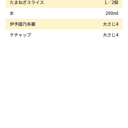
たまねぎスライス
1／2個
水
200ml
伊予國乃多麗
大さじ4
ケチャップ
大さじ4